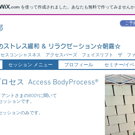
.com
を使って作成されました。あなたも無料で作ってみませんか
ご予
都
のストレス緩和 & リラクゼーション☆朝霧☆
セスコンシャスネス アクセスバーズ フェイスリフト ザ ファン
セッション メニュー
プロフィール
セミナー/イ
 Access BodyProcess®
アントさまのBODYに聞いて
るセッションです。
セッションのみです。