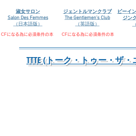
淑女サロン
ジェントルマンクラブ
ビーイン
Salon Des Femmes
The Gentlemen’s Club
ジン
（日本語版）
（英語版）
CF​になる為に必須条件の本
CF​になる為に必須条件の本
TTTE (トーク・トゥー・