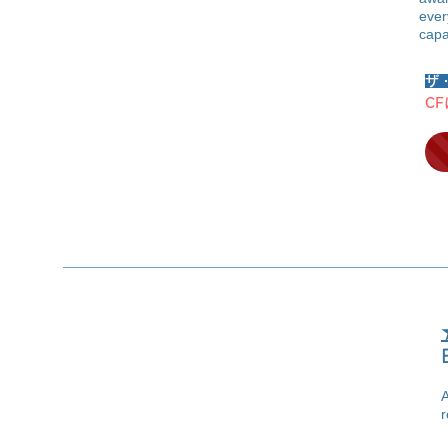
ever
capa
ザ
C
A
r