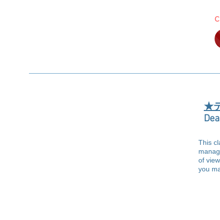
​
Dea
This c
manage
of vie
you ma