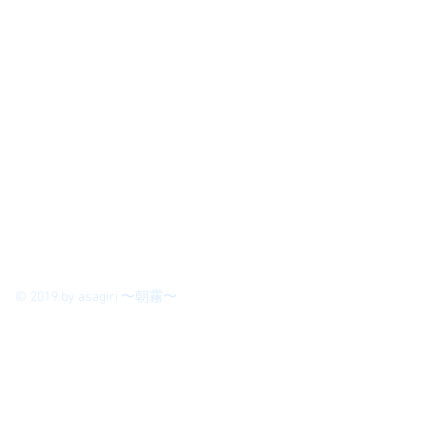
© 2019 by asagiri 〜朝霧〜