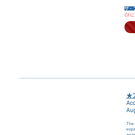
ザ・
CF
★
Ac
Aug
The 
expa
awar