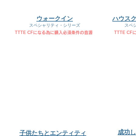
ウォークイン
ハウスク
スペシャリティ・シリーズ
スペ
TTTE CF​になる為に購入必須条件の音源
TTTE C
成功し
子供たちとエンティティ