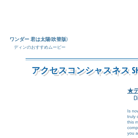
ワンダー 君は太陽(吹替版)
ディンのおすすめムービー
アクセスコンシャスネス S
★
Dis
Is no
truly
this 
compl
you a